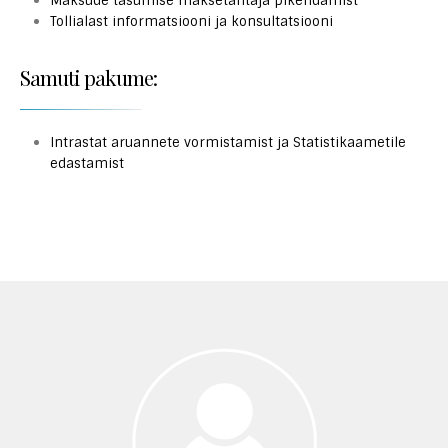
Maksude tasumise maksetähtaja pikendamist
Tollialast informatsiooni ja konsultatsiooni
Samuti pakume:
Intrastat aruannete vormistamist ja Statistikaametile
edastamist