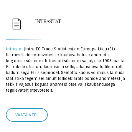
INTRASTAT
Intrastat
(Intra EC Trade Statistics) on Euroopa Liidu (EL)
liikmesriikide omavahelise kaubavahetuse andmete
kogumise süsteem. Intrastati süsteem sai alguse 1993. aastal
ELi riikide ühisturu loomise ja sellega kaasneva tollikontrolli
kadumisega ELi sisepiiridel. Seetõttu kadus võimalus lähtuda
statistika tegemisel ainult tollideklaratsioonide andmetest ja
tekkis vajadus koguda andmeid otse väliskaubandusega
tegelevatelt ettevõtetelt.
VAATA VEEL