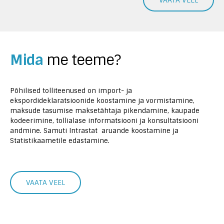
VAATA VEEL
Mida
me teeme?
Põhilised tolliteenused on import- ja
ekspordideklaratsioonide koostamine ja vormistamine,
maksude tasumise maksetähtaja pikendamine, kaupade
kodeerimine, tollialase informatsiooni ja konsultatsiooni
andmine. Samuti Intrastat aruande koostamine ja
Statistikaametile edastamine.
VAATA VEEL