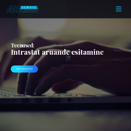
Teenused:
Intrastat aruande esitamine
KÜSI PAKKUMIST