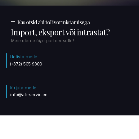
Kas otsid abi tollivormistamisega
Import, eksport või intrastat?
Meie oleme õige partner sulle!
Helista meile
(+372) 505 9800
Kirjuta meile
info@ah-servic.ee