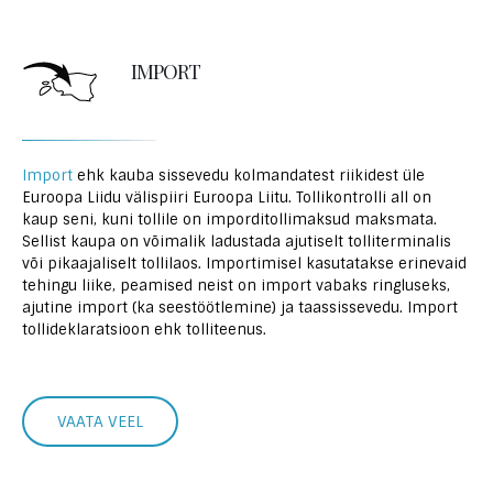
IMPORT
Import
ehk kauba sissevedu kolmandatest riikidest üle
Euroopa Liidu välispiiri Euroopa L
iitu.
Tollikontrolli all on
kaup seni, kuni tollile on imporditollimaksud maksmata.
Sellist kaupa on võimalik ladustada ajutiselt tolliterminalis
või pikaajaliselt tollilaos. Importimisel kasutatakse erinevaid
tehingu liike, peamised neist on import vabaks ringluseks,
ajutine import (ka seestöötlemine) ja taassissevedu. Import
tollideklaratsioon ehk tolliteenus.
VAATA VEEL