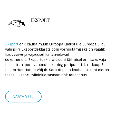
EKSPORT
Eksport
ehk kauba müük Euroopa Liidust üle Euroopa Liidu
välispiiri. Eksportdeklaratsiooni vormistamiseks on vajalik
kaubaarve ja vajadusel ka täiendavad
dokumendid. Eksportdeklaratsiooni täitmisel on lisaks vaja
teada transpordivahendi liiki ning piiripunkti, kust kaup EL
tolliterritooriumilt väljub. Samuti peab kauba asukoht olema
teada. Eksport tollideklaratsioon ehk tolliteenus.
VAATA VEEL